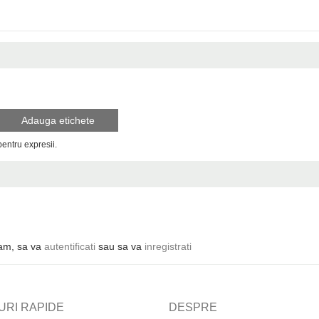
Adauga etichete
 pentru expresii.
ugam, sa va
autentificati
sau sa va
inregistrati
URI RAPIDE
DESPRE