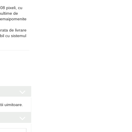
8 pixeli, cu
ultime de
 nemaipomenite
urata de livrare
bil cu sistemul
ii uimitoare.