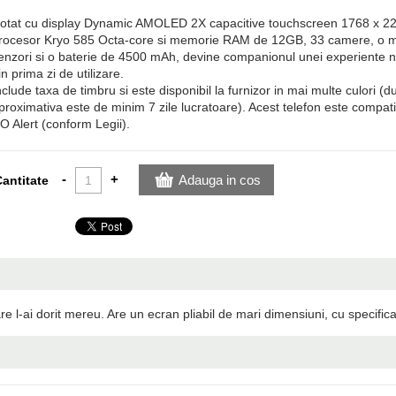
otat cu display Dynamic AMOLED 2X capacitive touchscreen 1768 x 220
rocesor Kryo 585 Octa-core si memorie RAM de 12GB, 33 camere, o m
enzori si o baterie de 4500 mAh, devine companionul unei experiente
in prima zi de utilizare.
nclude taxa de timbru si este disponibil la furnizor in mai multe culori (d
proximativa este de minim 7 zile lucratoare). Acest telefon este compati
O Alert (conform Legii).
-
+
Adauga in cos
antitate
-ai dorit mereu. Are un ecran pliabil de mari dimensiuni, cu specificat