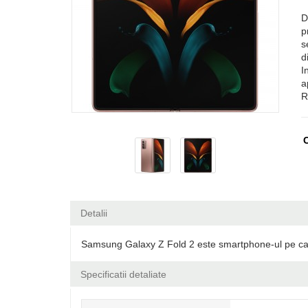
D
p
s
d
I
a
R
C
Detalii
Samsung Galaxy Z Fold 2 este smartphone-ul pe care l
Specificatii detaliate