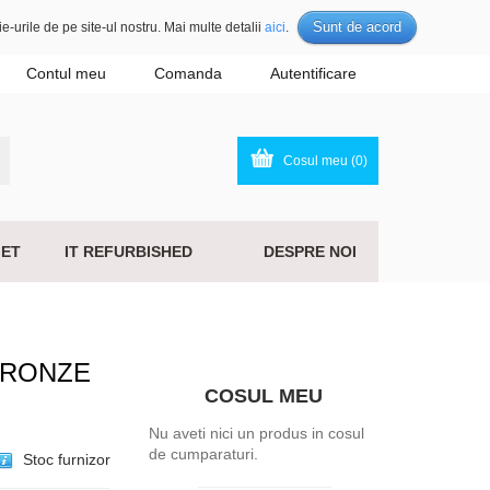
Sunt de acord
e-urile de pe site-ul nostru. Mai multe detalii
aici
.
Contul meu
Comanda
Autentificare
Cosul meu (0)
ET
IT REFURBISHED
DESPRE NOI
BRONZE
COSUL MEU
Nu aveti nici un produs in cosul
de cumparaturi.
Stoc furnizor