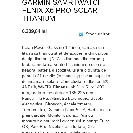
GARMIN SAMRTWATCH
FENIX X6 PRO SOLAR
TITANIUM
6.339,84 lei
Stoc furnizor
Ecran Power Glass de 1.4 inch, carcasa din
titan sau titan cu strat de acoperire din carbon
de tip diamant (DLC – diamond-like carbon),
bratara metalica Vented Titanium de culoare
neagra, bateria dispozitivului are o durata de
pana la 21 de zile (in stand-by) si este suplinita
de incarcare solara. Conectivitate: Bluetooth®,
ANT+®, Wi-Fi®. Dimensiuni: 51 x 51 x 1490
mm, bratara metalica de 135-225 mm.
Functii: - GPS, Altimetru barometric, Busola
electronica, Giroscop, Accelerometru,
Termometru, Dynamic PacePro™, Harti de schi
preincarcate, Monitor cardiac, Puls cu
masurarea saturatiei oxigenului in sange Pulse
OX, PacePro, Nivelul de hidratare, Ciclu
menstrual, profiluri de activitate sportiva