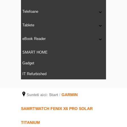
Telefoane
Tablete
eBook Reader
SMART HOME
Gadget
IT Refurbished
Start
GARMIN
Sunteti aici:
/
SAMRTWATCH FENIX X6 PRO SOLAR
TITANIUM