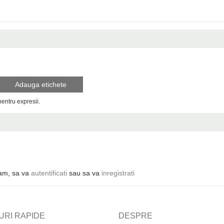
Adauga etichete
 pentru expresii.
ugam, sa va
autentificati
sau sa va
inregistrati
URI RAPIDE
DESPRE