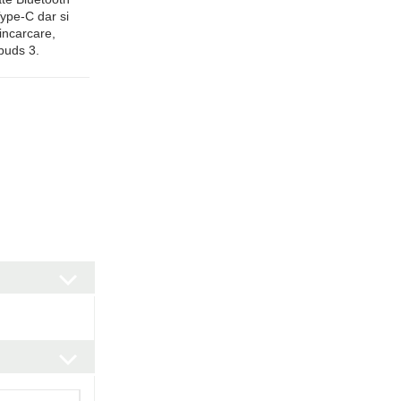
Type-C dar si
incarcare,
ebuds 3.