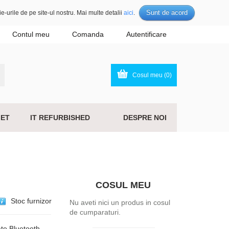
Sunt de acord
e-urile de pe site-ul nostru. Mai multe detalii
aici
.
Contul meu
Comanda
Autentificare
Cosul meu (0)
ET
IT REFURBISHED
DESPRE NOI
COSUL MEU
Stoc furnizor
Nu aveti nici un produs in cosul
de cumparaturi.
ate Bluetooth