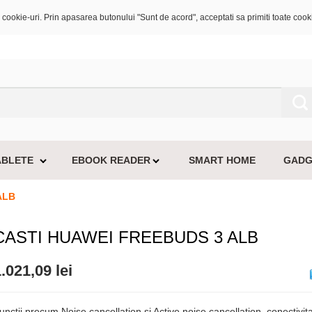
cookie-uri. Prin apasarea butonului "Sunt de acord", acceptati sa primiti toate cooki
ABLETE
EBOOK READER
SMART HOME
GADG
ALB
CASTI HUAWEI FREEBUDS 3 ALB
.021,09 lei
unctii precum Noise cancellation si Active noise cancellation, conectivit