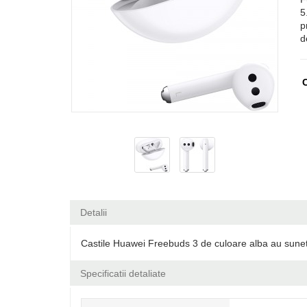
5
p
d
C
Detalii
Castile Huawei Freebuds 3 de culoare alba au sunet i
Specificatii detaliate